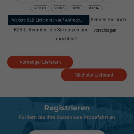
NISSAN
VOLVO
OPEL
DACIA
Kennen Sie noch
Weitere B2B-Lieferanten auf Anfrage....
B2B-Lieferanten, die Sie nutzen und
vorschlagen
möchten?
Vorheriger Lieferant
Nächster Lieferant
Registrieren
Fordern Sie Ihre kostenlose Probefahrt an