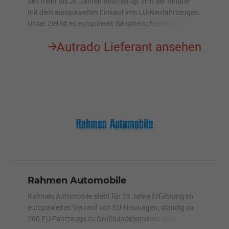
Seit mehr als 20 Jahren beschäftigt sich der Inhaber
mit dem europaweiten Einkauf von EU-Neufahrzeugen.
Unser Ziel ist es europaweit die unterschiedlichen
Nettoverkaufspreise sowie Verkaufsförderungen zu
Autrado Lieferant ansehen
überprüfen, um am Markt die besten Preise anbieten zu
können. Jährlich verkaufen wir über 2.000 EU-
Neuwagen (überwiegend individuelle
Wunschbestellungen!) an Endverbraucher. Aufgrund
der großen Händlernachfrage erschließen wir mit
AUTRADO nun auch das B2B-Geschäft.
Rahmen Automobile
Rahmen Automobile steht für 28 Jahre Erfahrung im
europaweiten Verkauf von EU-Neuwagen, ständig ca.
200 EU-Fahrzeuge zu Großhandelspreisen auf Lager.