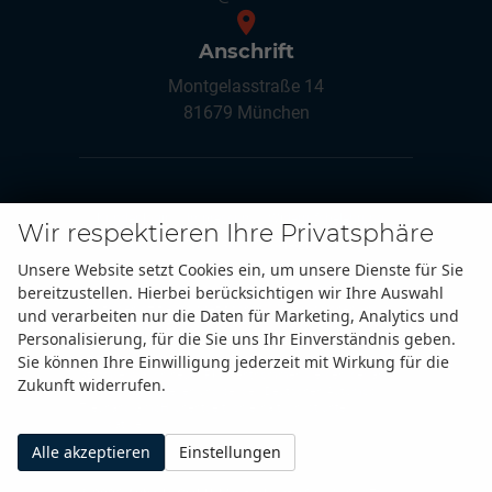
Anschrift
Montgelasstraße 14
81679 München
Kundenlogin
Impressum
Widerrufsbelehrung
Wir respektieren Ihre Privatsphäre
Datenschutz
Kontakt
Cookie-Einstellungen
Unsere Website setzt Cookies ein, um unsere Dienste für Sie
bereitzustellen. Hierbei berücksichtigen wir Ihre Auswahl
Weitere Informationen zum offiziellen Kraftstoffverbrauch
und zu den offiziellen spezifischen CO
-Emissionen und
und verarbeiten nur die Daten für Marketing, Analytics und
2
gegebenenfalls zum Stromverbrauch neuer PKW können
Personalisierung, für die Sie uns Ihr Einverständnis geben.
dem 'Leitfaden über den offiziellen Kraftstoffverbrauch, die
offiziellen spezifischen CO
-Emissionen und den offiziellen
Sie können Ihre Einwilligung jederzeit mit Wirkung für die
2
Stromverbrauch neuer PKW' entnommen werden, der an
Zukunft widerrufen.
allen Verkaufsstellen und bei der 'Deutschen Automobil
Treuhand GmbH' unentgeltlich erhältlich ist unter
www.dat.de.
Alle akzeptieren
Einstellungen