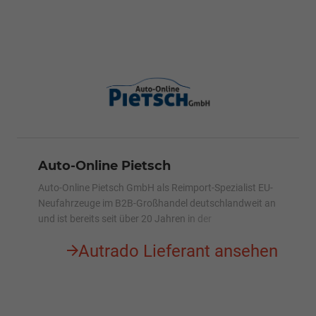
Auto-Online Pietsch
Auto-Online Pietsch GmbH als Reimport-Spezialist EU-
Neufahrzeuge im B2B-Großhandel deutschlandweit an
und ist bereits seit über 20 Jahren in der
Automobilbranche tätig mit Filialen in Köln &
Autrado Lieferant ansehen
Vettelschoß. EU-Fahrzeuge zu B2B-
Großhandelspreisen. Über 150 Fahrzeuge ständig auf
Lager.