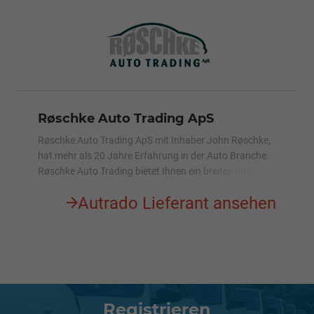
Røschke Auto Trading ApS
Røschke Auto Trading ApS mit Inhaber John Røschke,
hat mehr als 20 Jahre Erfahrung in der Auto Branche.
Røschke Auto Trading bietet Ihnen ein breites und
starkes Angebot von EU Neuwagen auf Lager und auf
Autrado Lieferant ansehen
Bestellung, sowie PKW-Transporte von Dänemark nach
Deutschland.
Registrieren